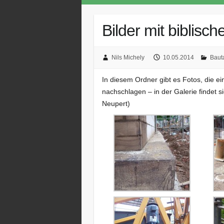
Bilder mit biblis
Nils Michely
10.05.2014
Baut
In diesem Ordner gibt es Fotos, die e
nachschlagen – in der Galerie findet s
Neupert)