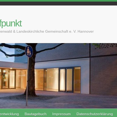
fpunkt
enwald & Landeskirchliche Gemeinschaft e. V. Hannover
entwicklung
Bautagebuch
Impressum
Datenschutzerklärung