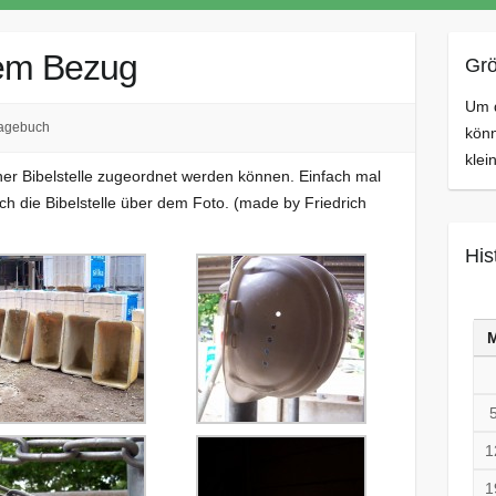
chem Bezug
Grö
Um d
agebuch
könn
klei
iner Bibelstelle zugeordnet werden können. Einfach mal
ich die Bibelstelle über dem Foto. (made by Friedrich
His
1
1