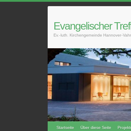
Skip
to
content
Evangelischer Tref
Ev.-luth. Kirchengemeinde Hannover-Vahr
Startseite
Über diese Seite
Projekt