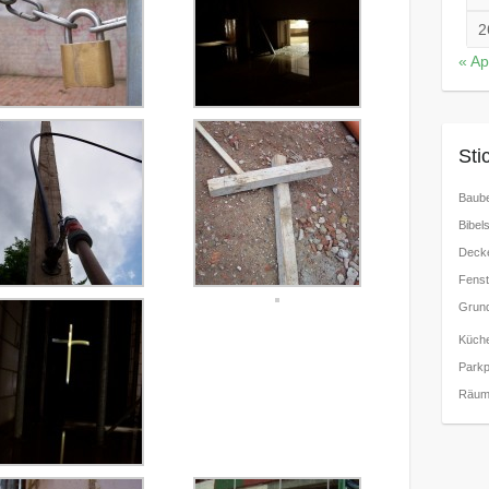
2
« Ap
Sti
Baube
Bibels
Decke
Fenst
Grund
Küch
Parkp
Räum