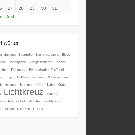
6
27
28
29
30
31
r.
Juni »
chwörter
sichtigung
Baugrube
Bauvorbereitung
Bibel.
telle
Bodenplatte
Buntglasfenster
Decken
nfest
Dämmung
Evangelischer Treffpunkt
er
Foyer
Fußbodenheizung
Glockenkammer
steinlegung
Hammerschläge
Kabel
Kran
Lichtkreuz
e
Mauern
latz
Photovoltaik
Richtfest
Richtkranz
e
Steine
Terrazzo
Treppe