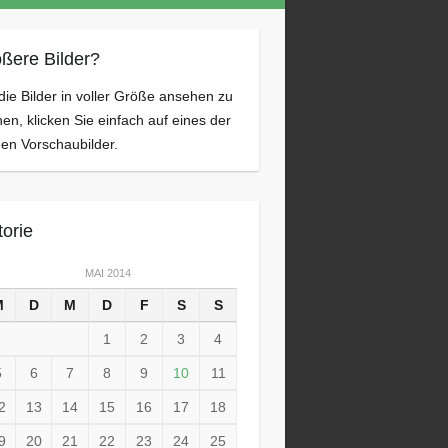
ßere Bilder?
ie Bilder in voller Größe ansehen zu
en, klicken Sie einfach auf eines der
nen Vorschaubilder.
torie
MAI 2014
M
D
M
D
F
S
S
1
2
3
4
5
6
7
8
9
10
11
2
13
14
15
16
17
18
9
20
21
22
23
24
25