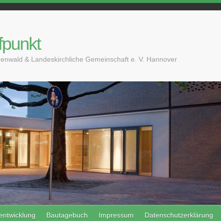
fpunkt
enwald & Landeskirchliche Gemeinschaft e. V. Hannover
entwicklung
Bautagebuch
Impressum
Datenschutzerklärung