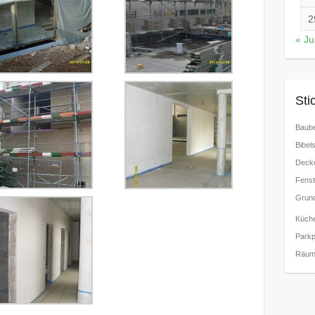
2
« Jul
Sti
Baube
Bibels
Decke
Fenst
Grund
Küch
Parkp
Räum