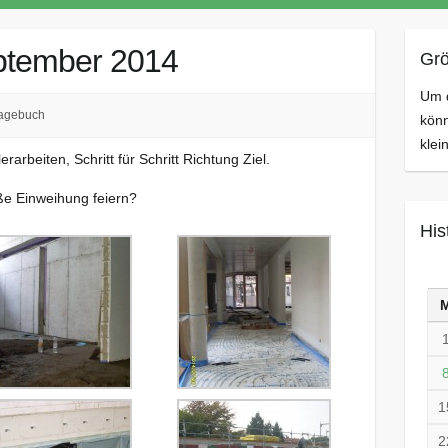
ptember 2014
Grö
Um d
agebuch
könn
klei
beiten, Schritt für Schritt Richtung Ziel.
ße Einweihung feiern?
His
1
2