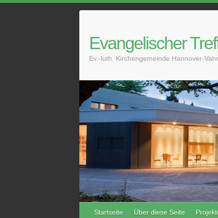
Skip
to
content
Evangelischer Tref
Ev.-luth. Kirchengemeinde Hannover-Vahr
Startseite
Über diese Seite
Projekt