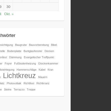
9
30
i
Okt. »
chwörter
sichtigung
Baugrube
Bauvorbereitung
Bibel.
telle
Bodenplatte
Buntglasfenster
Decken
nfest
Dämmung
Evangelischer Treffpunkt
er
Foyer
Fußbodenheizung
Glockenkammer
steinlegung
Hammerschläge
Kabel
Kran
Lichtkreuz
e
Mauern
latz
Photovoltaik
Richtfest
Richtkranz
e
Steine
Terrazzo
Treppe