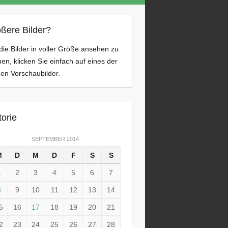
ßere Bilder?
ie Bilder in voller Größe ansehen zu
en, klicken Sie einfach auf eines der
nen Vorschaubilder.
torie
SEPTEMBER 2014
M
D
M
D
F
S
S
1
2
3
4
5
6
7
8
9
10
11
12
13
14
5
16
17
18
19
20
21
2
23
24
25
26
27
28