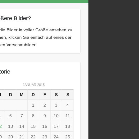
ßere Bilder?
ie Bilder in voller Größe ansehen zu
en, klicken Sie einfach auf eines der
nen Vorschaubilder.
torie
JANUAR 2015
M
D
M
D
F
S
S
1
2
3
4
5
6
7
8
9
10
11
2
13
14
15
16
17
18
9
20
21
22
23
24
25