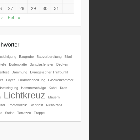
6
27
28
29
30
31
z.
Feb. »
chwörter
sichtigung
Baugrube
Bauvorbereitung
Bibel.
telle
Bodenplatte
Buntglasfenster
Decken
nfest
Dämmung
Evangelischer Treffpunkt
er
Foyer
Fußbodenheizung
Glockenkammer
steinlegung
Hammerschläge
Kabel
Kran
Lichtkreuz
e
Mauern
latz
Photovoltaik
Richtfest
Richtkranz
e
Steine
Terrazzo
Treppe