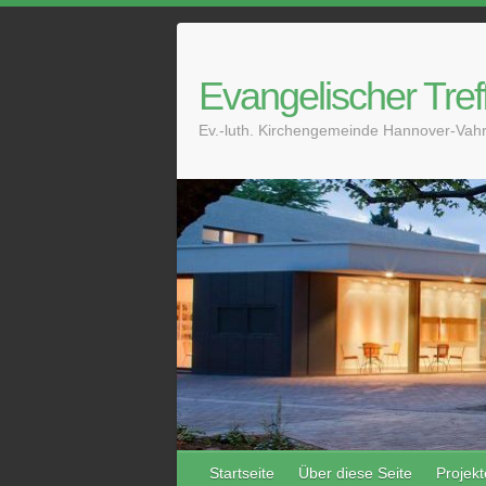
Skip
to
content
Evangelischer Tref
Ev.-luth. Kirchengemeinde Hannover-Vahr
Startseite
Über diese Seite
Projekt