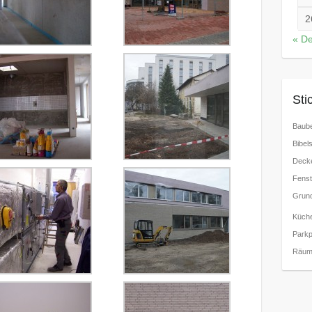
2
« De
Sti
Baube
Bibels
Decke
Fenst
Grund
Küch
Parkp
Räum