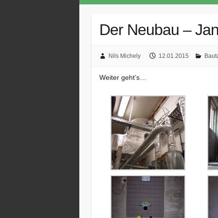
Der Neubau – Ja
Nils Michely
12.01.2015
Baut
Weiter geht’s…