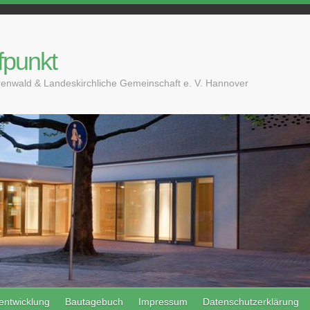
fpunkt
enwald & Landeskirchliche Gemeinschaft e. V. Hannover
entwicklung
Bautagebuch
Impressum
Datenschutzerklärung