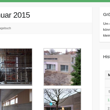
nuar 2015
Grö
Um d
agebuch
könn
klei
His
1
1